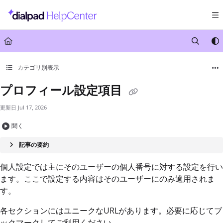
Documentation Index
Fetch the complete documentation index at:
https://help.dialpad.com/llms.txt
Use this file to discover all available pages before exploring further.
カテゴリ別表示
プロフィール設定項目
更新日
Jul 17, 2026
聞く
記事の要約
個人設定では主にそのユーザーの個人番号に対する設定を行い
ます。ここで設定する内容はそのユーザーにのみ適用されま
す。
各セクションにはユニークなURLがあります。必要に応じてブ
ックマークしてご利用ください。