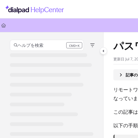
Documentation Index
Fetch the complete documentation index at:
https://help.dialpad.com/llms.
Use this file to discover all available pages before exploring further.
パス
ヘルプを検索
CMD+K
Press CMD+K to open search
更新日
Jul 7, 
記事の
リモートワ
なっていま
この記事は
以下の手順