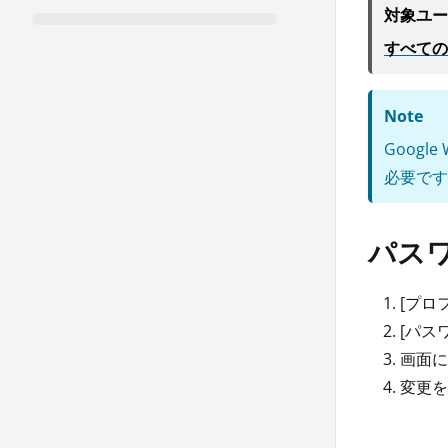
対象ユー
すべての
Note
Googl
必要です
パス
[プロ
[パス
画面に
変更を