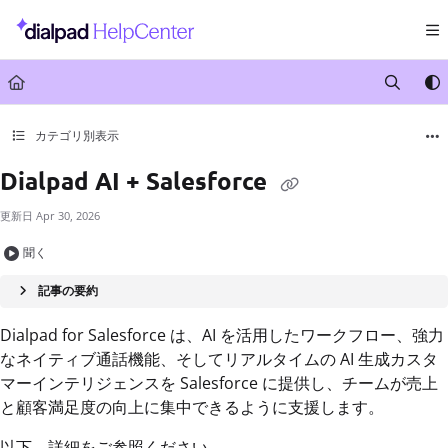
Documentation Index
Fetch the complete documentation index at:
https://help.dialpad.com/llms.txt
Use this file to discover all available pages before exploring further.
カテゴリ別表示
Dialpad AI + Salesforce
更新日
Apr 30, 2026
聞く
記事の要約
Dialpad for Salesforce は、AI を活用したワークフロー、強力
なネイティブ通話機能、そしてリアルタイムの AI 生成カスタ
マーインテリジェンスを Salesforce に提供し、チームが売上
と顧客満足度の向上に集中できるように支援します。
以下、詳細をご参照ください。