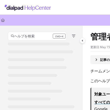
Documentation Index
Fetch the complete documentation index at:
https://help.dialpad.com/llms.
Use this file to discover all available pages before exploring further.
管理
ヘルプを検索
CMD+K
Press CMD+K to open search
更新日
May 15
記事の
チームメン
このヘルプ
対象ユー
すべての
Googl