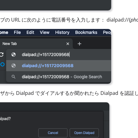
ブの URL に次のように電話番号を入力します： dialpad://{
ph
ザから Dialpad でダイアルするか聞かれたら Dialpad を認