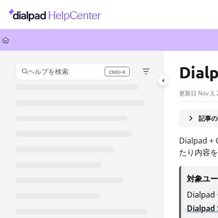
Documentation Index
Fetch the complete documentation index at:
https://help.dialpad.com/llms.
Use this file to discover all available pages before exploring further.
Dial
ヘルプを検索
CMD+K
Press CMD+K to open search
更新日
Nov 3,
記事の
Dialp
たり内容を
対象ユー
Dialpa
Dialpad