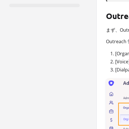
Outre
まず、Out
Outrea
[Orga
[Voi
[Dia