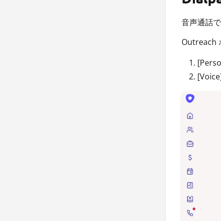
音声通話で
Outrea
[Per
[Voic