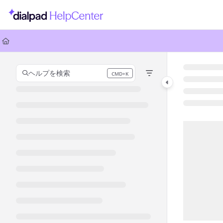
Documentation Index
Fetch the complete documentation index at:
https://help.dialpad.com/llms.
Use this file to discover all available pages before exploring further.
ヘルプを検索
CMD+K
Press CMD+K to open search